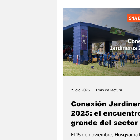
Primavera, en pleno corazón cafetero de
Antioquia. Los invitados especi
fueron Andrés Betancur y Rafae
Sepúlveda, distribuidores del suroeste
antioqueño, quienes compar
15 dic 2025
1 min de lectura
Conexión Jardine
2025: el encuentr
grande del sector
Perú
El 15 de noviembre, Husqvarna 