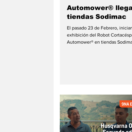
Automower® llega
tiendas Sodimac
El pasado 23 de Febrero, inicia
exhibición del Robot Cortacés
Automower® en tiendas Sodima
solución que transforma el
mantenimiento de áreas verdes
funcionamiento completament
autónomo, silencioso y eficient
Durante 3 meses estuvo dispon
puntos clave como Jockey Plaza
San Miguel, Puruchuco y Boule
Asia, esta experiencia permitió 
usuarios conocer de cerca un 
diseñado para ofrecer cortes pr
continuos, incluso en