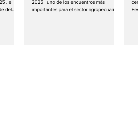
5 , el
2025 , uno de los encuentros más
cen
de del
importantes para el sector agropecuario
Fe
del país. La feria, realizada del 15 al 17 de
Pa
. Más de
octubre en Lima , reunió a productores,
imp
técnicos, distribuidores y profesionales
la
que buscan soluciones modernas y
par
el Parque
eficientes para optimizar su labor en el
Mu
 jornada
campo. En esta edición, Husqvarna
ex
presentó un stand dedicado a la
ac
as
maquinaria agroforestal de alto
in
unidad de
rendimiento , destacando sus soluciones
pro
las
para corte, preparación de terr
pro