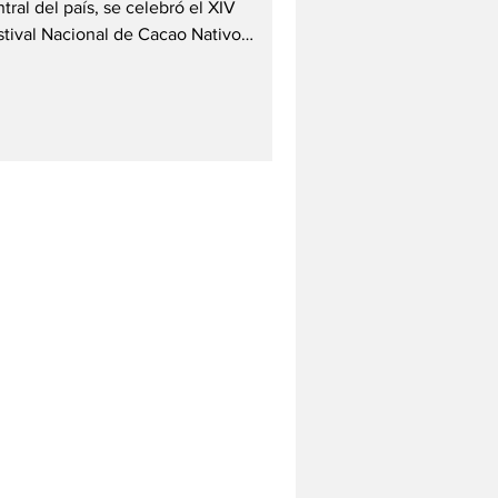
tral del país, se celebró el XIV
stival Nacional de Cacao Nativo
ngoa VRAEM, uno de los eventos más
ortantes para la agricultura familiar y
 producción sostenible. Husqvarna
ticipó junto a su distribuidor
ltiservicios Crisben con un stand de
hibición y demostraciones en vivo,
ercando a los agricultores herramientas
novadoras para optimizar la
ducción. El festival reunió a
ductores, expertos y familias agricu