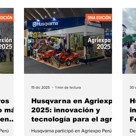
expertos de 20 municipios,
nu
ales
convirtiéndose en un escenario de
pa
l
encuentro para productores, visitantes y
en
amantes del café. En este ambiente, los
ma
competidores enfrentaron pruebas que
ta
exigieron precisió
15 dic 2025
1 min de lectura
30 
ros
Husqvarna en Agriexpo
H
o más
2025: innovación y
i
 en
tecnología para el agro
F
P
Perú
Husqvarna participó en Agriexpo Perú
Del