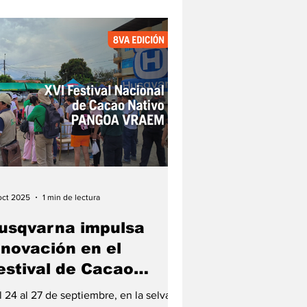
estro aliado comercial Motoragro. Los
rticipantes demostraron su habilidad
 pruebas de corte, destreza, armado y
nipulación técnica, poniendo a prueba
nto su experiencia com
oct 2025
1 min de lectura
usqvarna impulsa
nnovación en el
estival de Cacao
angoa 2025
 24 al 27 de septiembre, en la selva