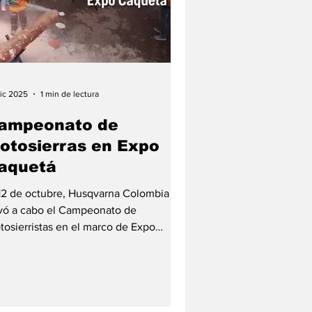
dic 2025
1 min de lectura
ampeonato de
otosierras en Expo
aquetá
 12 de octubre, Husqvarna Colombia
evó a cabo el Campeonato de
tosierristas en el marco de Expo
quetá 2025, una de las ferias más
portantes para el sector agropecuario
 sur del país. La actividad se realizó en
 stand Husqvarna durante la jornada del
mingo y contó con el apoyo de