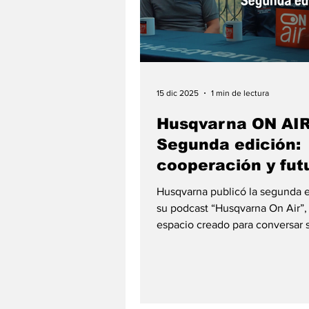
15 dic 2025
1 min de lectura
Husqvarna ON AIR
Segunda edición:
cooperación y fut
del café colombia
Husqvarna publicó la segunda 
su podcast “Husqvarna On Air”,
espacio creado para conversar 
campo, la innovación y las histo
transforman el agro colombiano
edición, titulada “Cooperación 
campo: impulsos al agro colombi
grabación se realizó en la Finca