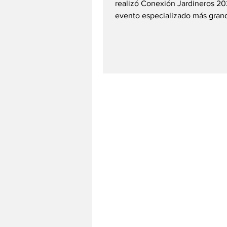
realizó Conexión Jardineros 202
evento especializado más gran
país dirigido a profesionales del
mantenimiento de áreas verdes
600 asistentes entre jardineros,
arboristas, municipalidades y
especialistas se dieron cita en 
Zonal Sinchi Roca , en Lima. La
estuvo enfocada en actualizar
conocimientos, presentar nuev
tendencias y fortalecer la com
profesionales del sector. Entre 
actividades des