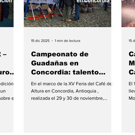
15 dic 2025
1 min de lectura
15 
 –
Campeonato de
C
Guadañas en
M
uro
Concordia: talento
C
no
cafetero y tradición en
edición de
En el marco de la XV Feria del Café de
El
altura
 un
Altura en Concordia, Antioquia ,
ll
sobre el
realizada el 29 y 30 de noviembre,
Mo
rias que
Husqvarna participó con un nuevo
Ca
. En esta
Campeonato de Guadañadores ,
im
en el
destacando el esfuerzo, capacidad y
del
ano” , la
técnica de los trabajadores del café. La
el
feria reunió a más de 50 aliados y
do