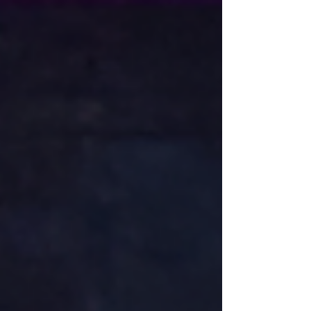
estándares de la marca. Solo los
distribuidores que cumplen con criterios
técnicos, operativos y de servicio definidos
por Husqvarna hacen parte de esta red. Más
que un reconocimiento, es un compromiso
permanente con la calidad, el conocimiento
técnico y la experiencia del cliente. Esto se
traduce en beneficios para n