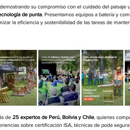
, demostrando su compromiso con el cuidado del paisaje 
ecnología de punta
. Presentamos equipos a batería y com
 - 7MA EDICIÓN
2025 - 7MA ED - Eventos
2025 - 8VA ED - Evento
zar la eficiencia y sostenibilidad de las tareas de mante
 - 9NA ED - Eventos
2025 - 9NA EDICIÓN
2025 - 9NA ED - Noveda
ás de 
25 expertos de Perú, Bolivia y Chile
, quienes compa
iencias sobre certificación ISA, técnicas de poda segura 