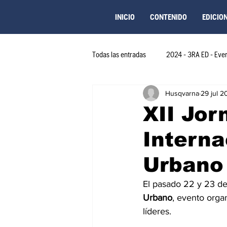
INICIO
CONTENIDO
EDICIO
Todas las entradas
2024 - 3RA ED - Eve
Husqvarna
29 jul 2
2023 - 2DA EDICIÓN
2024 - 4TA 
XII Jor
Interna
2025 - 6TA ED-Novedades COL
2
Urbano
2024 - 5TA ED-Novedades-Peru
El pasado 22 y 23 de 
Urbano
, evento orga
líderes.
2024 - 5TA ED-Novedades-Colombia