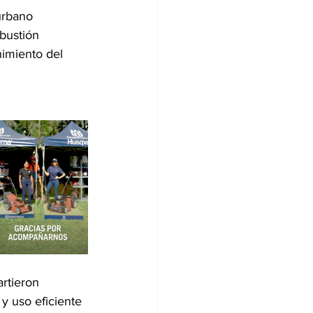
urbano 
bustión 
s
2025 - 8VA EDICIÓN
nimiento del 
des
rtieron 
y uso eficiente 