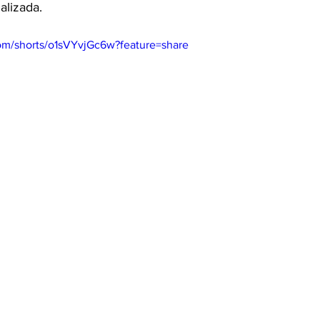
alizada.
om/shorts/o1sVYvjGc6w?feature=share