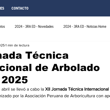
NES
CONTACTO
ntos
2024 - 3RA ED - Novedades
2024 - 3RA ED - Noticias Home
025
1 min de lectura
ED - Novedades
2024 - 4TA ED - Eventos
2025-6TA Edición COL
nada Técnica
cional de Arbolado
025 - 6TA ED-Eventos COL
2026 - 10MA EDICIÓN
2024-4TA ED- N
 2025
2024 - 5TA ED-Eventos-Peru
2024 - 5TA EDICION
2024 - 5TA ED-E
abril se llevó a cabo la 
XII Jornada Técnica Internacional
nizado por la Asociación Peruana de Arboricultura con a
2025 - 6TA ED-Eventos
2025 - 6TA ED-Novedades
2025 - 6T