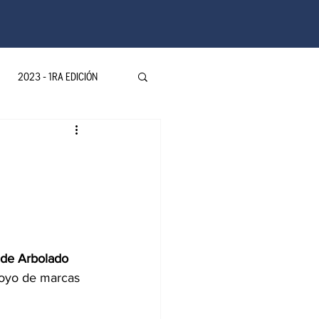
2023 - 1RA EDICIÓN
ovedades LATAM
ventos-Colombia
 de Arbolado 
poyo de marcas 
A EDICION