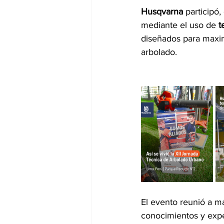
Husqvarna
 participó
mediante el uso de 
t
2025 - 7MA ED - Novedades
2025
diseñados para maximi
arbolado.
2025 - 8VA ED - Novedades
2025
2026 - 10MA ED - Eventos
El evento reunió a m
conocimientos y exper