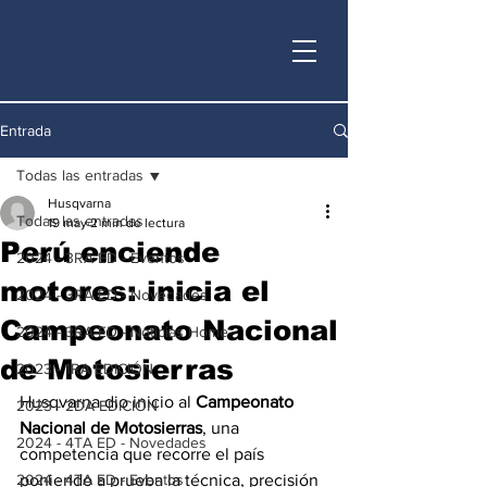
Entrada
Todas las entradas
Husqvarna
Todas las entradas
19 may
2 min de lectura
Perú enciende
2024 - 3RA ED - Eventos
motores: inicia el
2024 - 3RA ED - Novedades
Campeonato Nacional
2024 - 3RA ED - Noticias Home
de Motosierras
2023 - 1RA EDICIÓN
Husqvarna dio inicio al 
Campeonato 
2023 - 2DA EDICIÓN
Nacional de Motosierras
, una 
2024 - 4TA ED - Novedades
competencia que recorre el país 
2024 - 4TA ED - Eventos
poniendo a prueba la técnica, precisión 