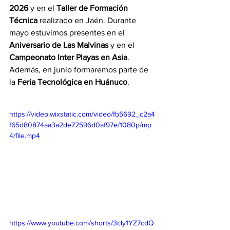
2026
 y en el 
Taller de Formación 
Técnica
 realizado en Jaén. Durante 
mayo estuvimos presentes en el 
Aniversario de Las Malvinas
 y en el 
Campeonato Inter Playas en Asia
. 
Además, en junio formaremos parte de 
la 
Feria Tecnológica en Huánuco
.
https://video.wixstatic.com/video/fb5692_c2a4
f65d80874aa3a2de72596d0af97e/1080p/mp
4/file.mp4
https://www.youtube.com/shorts/3cly1YZ7cdQ