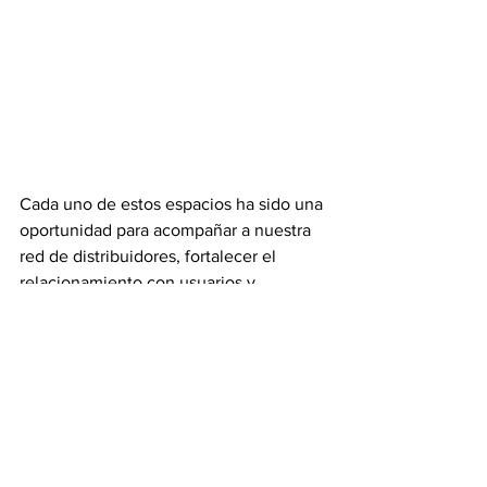
Cada uno de estos espacios ha sido una 
oportunidad para acompañar a nuestra 
red de distribuidores, fortalecer el 
relacionamiento con usuarios y 
profesionales del sector, y seguir 
acercando la tecnología y el respaldo 
de Husqvarna a más personas en todo 
el Perú.
El campeonato apenas comienza y 
continuará recorriendo nuevas ciudades 