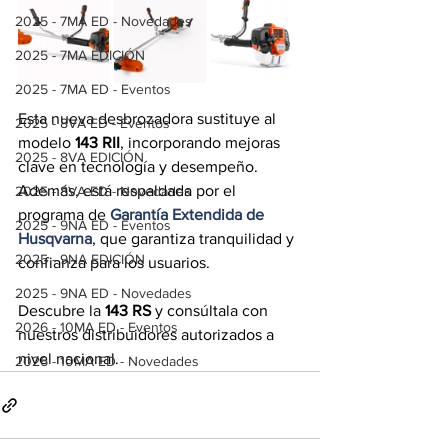
2025 - 7MA ED - Novedades
2025 - 7MA EDICIÓN
2025 - 7MA ED - Eventos
Esta nueva desbrozadora sustituye al 
2025 - 8VA ED - Eventos
modelo 
143 RII
, incorporando mejoras 
2025 - 8VA EDICIÓN
clave en tecnología y desempeño. 
Además, está respaldada por el 
2025 - 8VA ED - Novedades
programa de 
Garantía Extendida de 
2025 - 9NA ED - Eventos
Husqvarna
, que garantiza tranquilidad y 
2025 - 9NA EDICIÓN
confianza para los usuarios.
2025 - 9NA ED - Novedades
Descubre la 
143 RS
 y consúltala con 
2026 - 10MA ED - Eventos
nuestros distribuidores autorizados a 
nivel nacional.
2026 - 10MA ED - Novedades