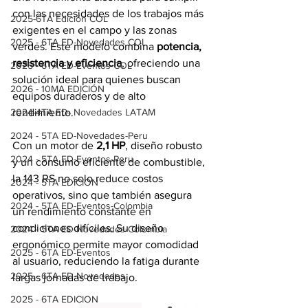
con las necesidades de los trabajos más 
2025-6TA Edición COL
exigentes en el campo y las zonas 
2025 - 6TA ED-Novedades COL
verdes. Este modelo combina 
potencia, 
resistencia y eficiencia
, ofreciendo una 
2025 - 6TA ED-Eventos COL
solución ideal para quienes buscan 
2026 - 10MA EDICIÓN
equipos duraderos y de alto 
2024-4TA ED- Novedades LATAM
rendimiento.
2024 - 5TA ED-Novedades-Peru
Con un motor de 
2,1 HP
, diseño robusto 
2024 - 5TA ED-Eventos-Peru
y un consumo eficiente de combustible, 
la 143 RS no solo reduce costos 
2024 - 5TA EDICION
operativos, sino que también asegura 
2024 - 5TA ED-Eventos-Colombia
un rendimiento constante en 
condiciones difíciles. Su diseño 
2024 - 5TA ED-Novedades-Colombia
ergonómico permite mayor comodidad 
2025 - 6TA ED-Eventos
al usuario, reduciendo la fatiga durante 
2025 - 6TA ED-Novedades
largas jornadas de trabajo.
2025 - 6TA EDICION