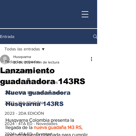
Entrada
Todas las entradas
Husqvarna
Todas las entradas
20 dic 2024
1 min de lectura
Lanzamiento
2024 - 3RA ED - Eventos
guadañadora 143RS
2024 - 3RA ED - Novedades
Nueva guadañadora 
2024 - 3RA ED - Noticias Home
2023 - 1RA EDICIÓN
Husqvarna 143RS
2023 - 2DA EDICIÓN
Husqvarna Colombia presenta la 
2024 - 4TA ED - Novedades
llegada de la 
nueva guadaña 143 RS
, 
2024 - 4TA ED - Eventos
una herramienta diseñada para cumplir 