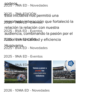
sorteos.
2025 - 7MA ED - Novedades
2025 - 7MA EDICIÓN
Esta iniciativa nos permitió una 
importante interacción que fortaleció la 
2025 - 7MA ED - Eventos
relación la relación con nuestra 
2025 - 8VA ED - Eventos
audiencia, combinando la pasión por el 
2025 - 8VA EDICIÓN
fútbol con la calidad y eficiencia 
Husqvarna.
2025 - 8VA ED - Novedades
2025 - 9NA ED - Eventos
2025 - 9NA EDICIÓN
2025 - 9NA ED - Novedades
2026 - 10MA ED - Eventos
2026 - 10MA ED - Novedades