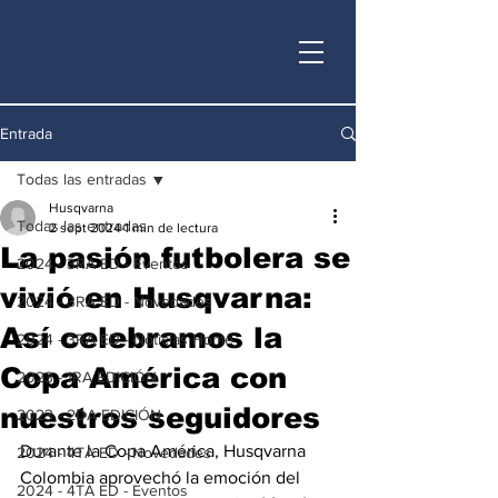
Entrada
Todas las entradas
Husqvarna
Todas las entradas
2 sept 2024
1 min de lectura
La pasión futbolera se
2024 - 3RA ED - Eventos
vivió en Husqvarna:
2024 - 3RA ED - Novedades
Así celebramos la
2024 - 3RA ED - Noticias Home
Copa América con
2023 - 1RA EDICIÓN
nuestros seguidores
2023 - 2DA EDICIÓN
Durante la Copa América, Husqvarna 
2024 - 4TA ED - Novedades
Colombia aprovechó la emoción del 
2024 - 4TA ED - Eventos