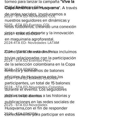
torneo para lanzar la campaña "
Vive la 
2025-6TA Edición COL
Copa América con Husqvarna
". A través 
de redes sociales, involucramos a 
2025 - 6TA ED-Novedades COL
nuestros seguidores en dinámicas y 
2025 - 6TA ED-Eventos COL
retos futboleros, creando una conexión 
única entre el deporte y la innovación 
2026 - 10MA EDICIÓN
en maquinaria agroforestal.
2024-4TA ED- Novedades LATAM
2024 - 5TA ED-Novedades-Peru
Como parte de esta dinámica incluímos 
trivias relacionadas con la participación 
2024 - 5TA ED-Eventos-Peru
de la selección colombiana en la Copa 
2024 - 5TA EDICION
América y sorteamos de balones 
oficiales de Husqvarna entre los 
2024 - 5TA ED-Eventos-Colombia
participantes, un total de 15 balones 
2024 - 5TA ED-Novedades-Colombia
durante el evento. Los seguidores 
debían estar atentos a las historias y 
2025 - 6TA ED-Eventos
publicaciones en las redes sociales de 
2025 - 6TA ED-Novedades
Husqvarna,con el fin de responder 
2025 - 6TA EDICION
correctamente para participar en estos 