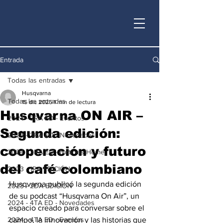
Entrada
Todas las entradas
Husqvarna
Todas las entradas
15 dic 2025
1 min de lectura
Husqvarna ON AIR –
2024 - 3RA ED - Eventos
Segunda edición:
2024 - 3RA ED - Novedades
cooperación y futuro
2024 - 3RA ED - Noticias Home
del café colombiano
2023 - 1RA EDICIÓN
Husqvarna publicó la segunda edición 
2023 - 2DA EDICIÓN
de su podcast “Husqvarna On Air”, un 
2024 - 4TA ED - Novedades
espacio creado para conversar sobre el 
2024 - 4TA ED - Eventos
campo, la innovación y las historias que 