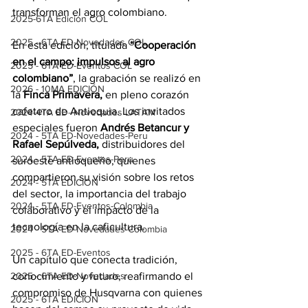
transforman el agro colombiano.
2025-6TA Edición COL
2025 - 6TA ED-Novedades COL
En esta edición, titulada 
“Cooperación 
en el campo: impulsos al agro 
2025 - 6TA ED-Eventos COL
colombiano”
, la grabación se realizó en 
2026 - 10MA EDICIÓN
la 
Finca Primavera,
 en pleno corazón 
cafetero de Antioquia. Los invitados 
2024-4TA ED- Novedades LATAM
especiales fueron 
Andrés Betancur y 
2024 - 5TA ED-Novedades-Peru
Rafael Sepúlveda,
 distribuidores del 
2024 - 5TA ED-Eventos-Peru
suroeste antioqueño, quienes 
compartieron su visión sobre los retos 
2024 - 5TA EDICION
del sector, la importancia del trabajo 
2024 - 5TA ED-Eventos-Colombia
colaborativo y el impacto de la 
tecnología en la caficultura.
2024 - 5TA ED-Novedades-Colombia
2025 - 6TA ED-Eventos
Un capítulo que conecta tradición, 
2025 - 6TA ED-Novedades
conocimiento y futuro, reafirmando el 
compromiso de Husqvarna con quienes 
2025 - 6TA EDICION