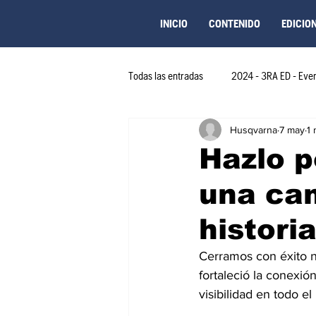
INICIO
CONTENIDO
EDICIO
Todas las entradas
2024 - 3RA ED - Eve
Husqvarna
7 may
1 
2023 - 2DA EDICIÓN
2024 - 4TA 
Hazlo p
una ca
2025 - 6TA ED-Novedades COL
2
histori
2024 - 5TA ED-Novedades-Peru
Cerramos con éxito 
fortaleció la conexió
visibilidad en todo el 
2024 - 5TA ED-Novedades-Colombia