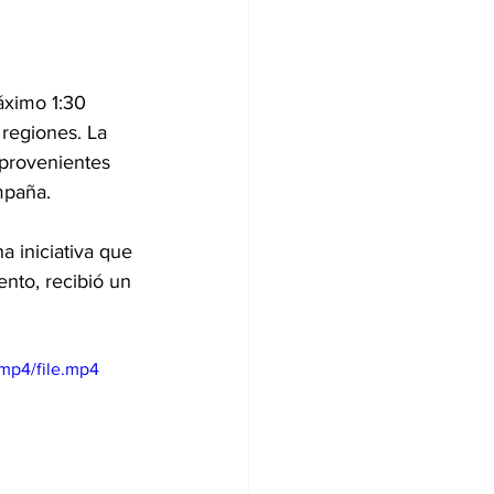
áximo 1:30 
 regiones. La 
provenientes 
mpaña.
na iniciativa que 
nto, recibió un 
mp4/file.mp4