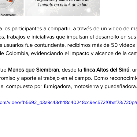
a los participantes a compartir, a través de un video de m
s, trabajos e iniciativas que impulsan el desarrollo en sus
s usuarios fue contundente, recibimos más de 50 videos 
de Colombia, evidenciando el impacto y alcance de la ca
fue 
Manos que Siembran
, desde la 
finca Altos del Sinú
, u
omiso y aporte al trabajo en el campo. Como reconocimie
na, compuesto por fumigadora, motosierra y guadañadora.
ic.com/video/fb5692_d3a9c43d148d40248cc9ec572f0baf73/720p/