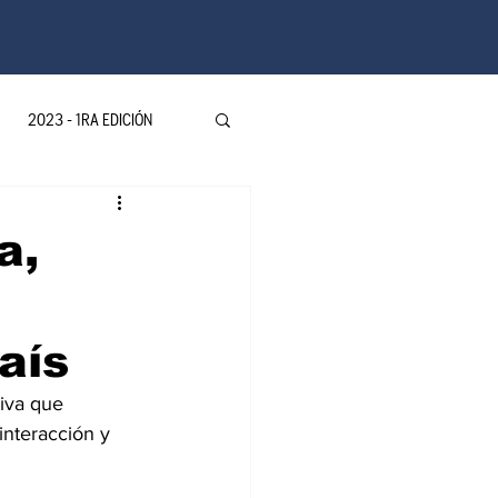
2023 - 1RA EDICIÓN
a,
ovedades LATAM
aís
ventos-Colombia
tiva que 
interacción y 
A EDICION