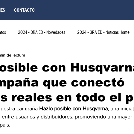
NES
CONTACTO
ntos
2024 - 3RA ED - Novedades
2024 - 3RA ED - Noticias Home
min de lectura
ED - Novedades
2024 - 4TA ED - Eventos
2025-6TA Edición COL
osible con Husqvarn
mpaña que conectó
025 - 6TA ED-Eventos COL
2026 - 10MA EDICIÓN
2024-4TA ED- N
as reales en todo el p
2024 - 5TA ED-Eventos-Peru
2024 - 5TA EDICION
2024 - 5TA ED-E
nuestra campaña 
Hazlo posible con Husqvarna
, una inicia
n entre usuarios y distribuidores, promoviendo una mayor 
país.
2025 - 6TA ED-Eventos
2025 - 6TA ED-Novedades
2025 - 6T