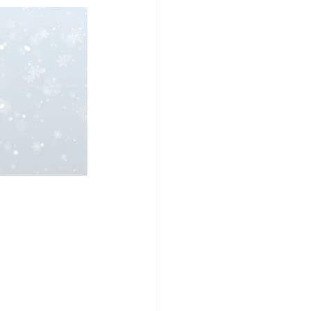
s
2025 - 8VA EDICIÓN
des