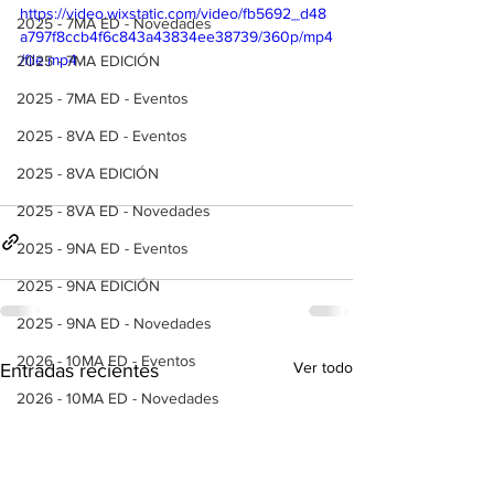
https://video.wixstatic.com/video/fb5692_d48
2025 - 7MA ED - Novedades
a797f8ccb4f6c843a43834ee38739/360p/mp4
/file.mp4
2025 - 7MA EDICIÓN
2025 - 7MA ED - Eventos
2025 - 8VA ED - Eventos
2025 - 8VA EDICIÓN
2025 - 8VA ED - Novedades
2025 - 9NA ED - Eventos
2025 - 9NA EDICIÓN
2025 - 9NA ED - Novedades
2026 - 10MA ED - Eventos
Ver todo
Entradas recientes
2026 - 10MA ED - Novedades