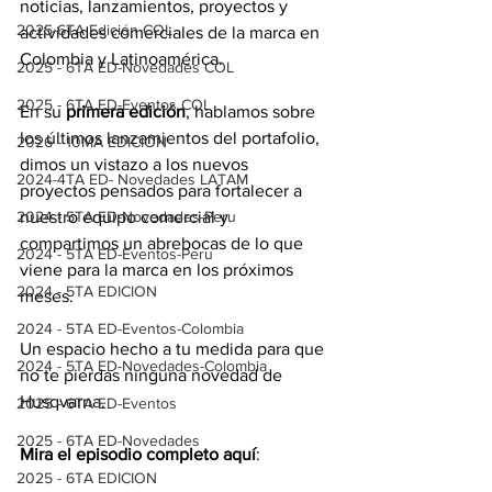
noticias, lanzamientos, proyectos y 
2025-6TA Edición COL
actividades comerciales de la marca en 
Colombia y Latinoamérica.
2025 - 6TA ED-Novedades COL
2025 - 6TA ED-Eventos COL
En su 
primera edición
, hablamos sobre 
los últimos lanzamientos del portafolio, 
2026 - 10MA EDICIÓN
dimos un vistazo a los nuevos 
2024-4TA ED- Novedades LATAM
proyectos pensados para fortalecer a 
2024 - 5TA ED-Novedades-Peru
nuestro equipo comercial y 
compartimos un abrebocas de lo que 
2024 - 5TA ED-Eventos-Peru
viene para la marca en los próximos 
2024 - 5TA EDICION
meses.
2024 - 5TA ED-Eventos-Colombia
Un espacio hecho a tu medida para que 
2024 - 5TA ED-Novedades-Colombia
no te pierdas ninguna novedad de 
Husqvarna.
2025 - 6TA ED-Eventos
2025 - 6TA ED-Novedades
Mira el episodio completo aquí
:
2025 - 6TA EDICION