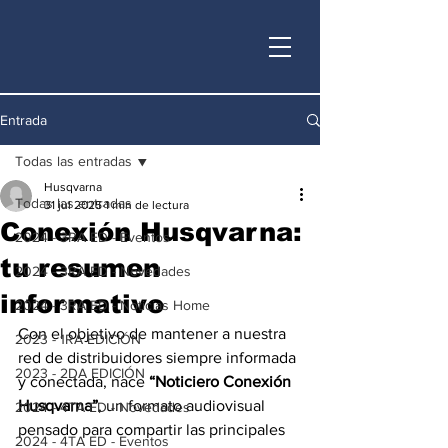
Entrada
Todas las entradas
Husqvarna
Todas las entradas
31 jul 2025
1 min de lectura
Conexión Husqvarna:
2024 - 3RA ED - Eventos
tu resumen
2024 - 3RA ED - Novedades
informativo
2024 - 3RA ED - Noticias Home
Con el objetivo de mantener a nuestra 
2023 - 1RA EDICIÓN
red de distribuidores siempre informada 
2023 - 2DA EDICIÓN
y conectada, nace 
“Noticiero Conexión 
Husqvarna”
, un formato audiovisual 
2024 - 4TA ED - Novedades
pensado para compartir las principales 
2024 - 4TA ED - Eventos