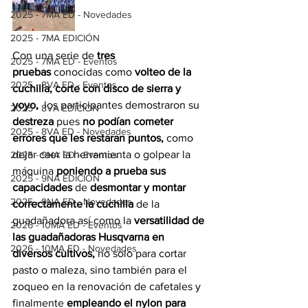
2025 - 7MA ED - Novedades
2025 - 7MA EDICIÓN
Con una serie de
 tres 
2025 - 7MA ED - Eventos
pruebas
 conocidas como 
volteo de la 
2025 - 8VA ED - Eventos
cuchilla, corte con disco de sierra y 
yoyo, 
 los participantes demostraron su 
2025 - 8VA EDICIÓN
destreza
 pues 
no podían cometer 
2025 - 8VA ED - Novedades
errores que les restaran puntos, 
como 
dejar caer la herramienta o golpear la 
2025 - 9NA ED - Eventos
máquina 
poniendo a prueba sus 
2025 - 9NA EDICIÓN
capacidades
 de 
desmontar y montar 
2025 - 9NA ED - Novedades
correctamente la cuchilla
 de la 
guadañadora así como la 
versatilidad de 
2026 - 10MA ED - Eventos
las guadañadoras Husqvarna en 
2026 - 10MA ED - Novedades
diversos cultivos,
 no solo para cortar 
pasto o maleza, sino también para el 
zoqueo en la renovación de cafetales y 
finalmente 
empleando el nylon para 