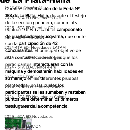
2025-6TA Edición COL
Durante la 
celebración de la Feria Nº 
183 de La Plata, Huila,
 durante el festejo 
2025 - 6TA ED-Novedades COL
de la sección ganadera, comercial y 
2025 - 6TA ED-Eventos COL
equina se llevó a cabo el 
campeonato 
de guadañadoras Husqvarna,
 que contó 
2026 - 10MA EDICIÓN
con la 
participación de 42 
2024-4TA ED- Novedades LATAM
concursantes.
 El principal objetivo de 
2024 - 5TA ED-Novedades-Peru
esta competencia era lograr que los 
participantes 
interactuaran con la 
2024 - 5TA ED-Eventos-Peru
máquina y demostrarán habilidades en 
2024 - 5TA EDICION
su manejo 
en las diferentes pruebas 
planteadas,  en las cuales los 
2024 - 5TA ED-Eventos-Colombia
participantes se les sumaban y restaban 
2024 - 5TA ED-Novedades-Colombia
puntos para determinar los primeros 
tres lugares de la competencia.
2025 - 6TA ED-Eventos
2025 - 6TA ED-Novedades
2025 - 6TA EDICION