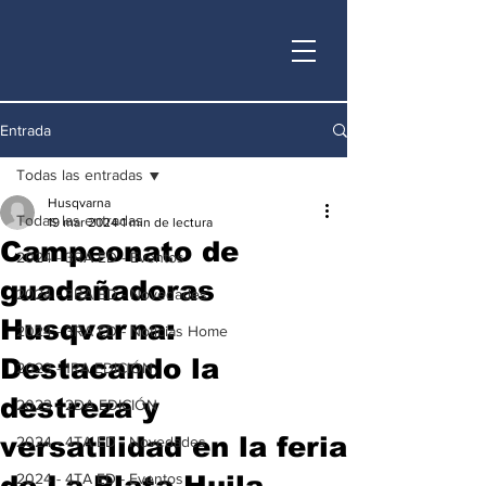
Entrada
Todas las entradas
Husqvarna
Todas las entradas
19 mar 2024
1 min de lectura
Campeonato de
2024 - 3RA ED - Eventos
guadañadoras
2024 - 3RA ED - Novedades
Husqvarna:
2024 - 3RA ED - Noticias Home
Destacando la
2023 - 1RA EDICIÓN
destreza y
2023 - 2DA EDICIÓN
versatilidad en la feria
2024 - 4TA ED - Novedades
de La Plata-Huila
2024 - 4TA ED - Eventos